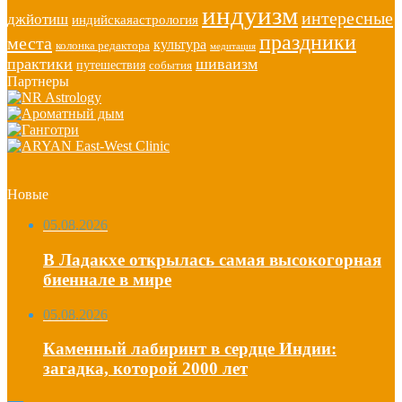
индуизм
интересные
джйотиш
индийскаяастрология
праздники
места
культура
колонка редактора
медитация
практики
шиваизм
путешествия
события
Партнеры
Новые
05.08.2026
В Ладакхе открылась самая высокогорная
биеннале в мире
05.08.2026
Каменный лабиринт в сердце Индии:
загадка, которой 2000 лет