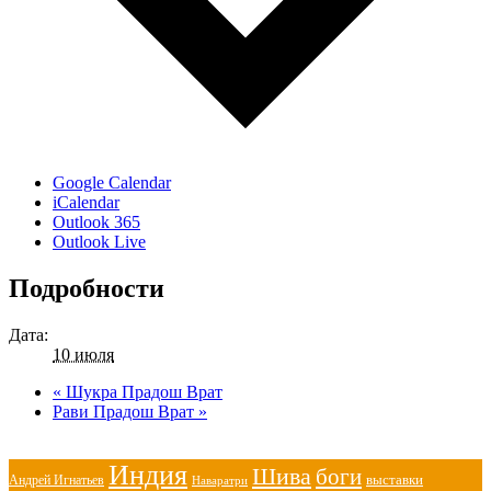
Google Calendar
iCalendar
Outlook 365
Outlook Live
Подробности
Дата:
10 июля
«
Шукра Прадош Врат
Рави Прадош Врат
»
Индия
Шива
боги
выставки
Андрей Игнатьев
Наваратри