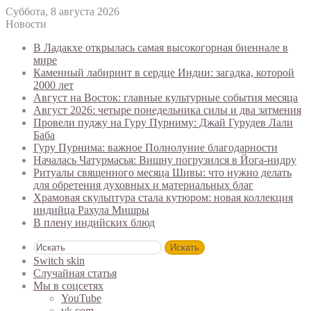
Суббота, 8 августа 2026
Новости
В Ладакхе открылась самая высокогорная биеннале в
мире
Каменный лабиринт в сердце Индии: загадка, которой
2000 лет
Август на Восток: главные культурные события месяца
Август 2026: четыре понедельника силы и два затмения
Провели пуджу на Гуру Пурниму: Джай Гурудев Лали
Баба
Гуру Пурнима: важное Полнолуние благодарности
Началась Чатурмасья: Вишну погрузился в Йога-нидру
Ритуалы священного месяца Шивы: что нужно делать
для обретения духовных и материальных благ
Храмовая скульптура стала кутюром: новая коллекция
индийца Рахула Мишры
В плену индийских блюд
Искать
Switch skin
Случайная статья
Мы в соцсетях
YouTube
vk.com