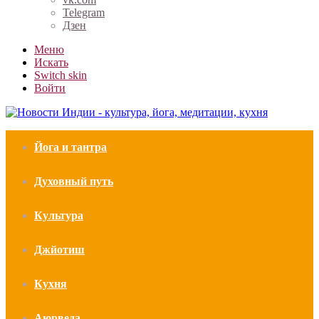
Telegram
Дзен
Меню
Искать
Switch skin
Войти
Йога и тантра
Духовный путь
Культура
Джйотиш
Кухня
Аюрведа