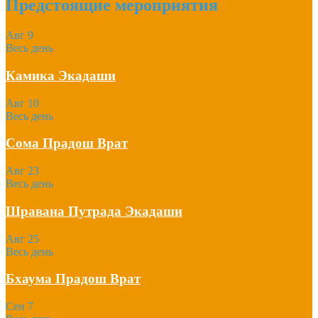
Предстоящие мероприятия
Авг
9
Весь день
Камика Экадаши
Авг
10
Весь день
Сома Прадош Врат
Авг
23
Весь день
Шравана Путрада Экадаши
Авг
25
Весь день
Бхаума Прадош Врат
Сен
7