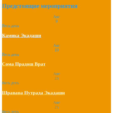
Предстоящие мероприятия
Авг
9
Весь день
Камика Экадаши
Авг
10
Весь день
Сома Прадош Врат
Авг
23
Весь день
Шравана Путрада Экадаши
Авг
25
Весь день