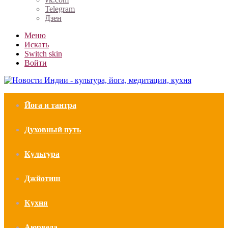
Telegram
Дзен
Меню
Искать
Switch skin
Войти
Йога и тантра
Духовный путь
Культура
Джйотиш
Кухня
Аюрведа