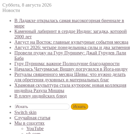
Суббота, 8 августа 2026
Новости
В Ладакхе открылась самая высокогорная биеннале в
мире
Каменный лабиринт в сердце Индии: загадка, которой
2000 лет
Август на Восток: главные культурные события месяца
Август 2026: четыре понедельника силы и два затмения
Провели пуджу на Гуру Пурниму: Джай Гурудев Лали
Баба
Гуру Пурнима: важное Полнолуние благодарности
Началась Чатурмасья: Вишну погрузился в Йога-нидру
Ритуалы священного месяца Шивы: что нужно делать
для обретения духовных и материальных благ
Храмовая скульптура стала кутюром: новая коллекция
индийца Рахула Мишры
В плену индийских блюд
Искать
Switch skin
Случайная статья
Мы в соцсетях
YouTube
vk.com