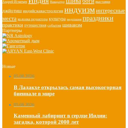
Индия
Шива
боги
выставки
Андрей Игнатьев
Наваратри
индуизм
интересные
джйотиш
индийскаяастрология
праздники
места
культура
колонка редактора
медитация
практики
шиваизм
путешествия
события
Партнеры
Новые
05.08.2026
В Ладакхе открылась самая высокогорная
биеннале в мире
05.08.2026
Каменный лабиринт в сердце Индии:
загадка, которой 2000 лет