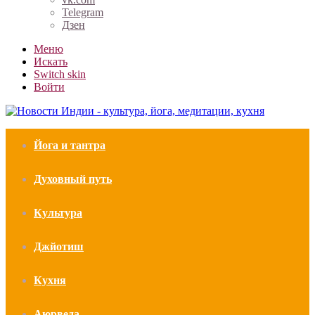
Telegram
Дзен
Меню
Искать
Switch skin
Войти
Йога и тантра
Духовный путь
Культура
Джйотиш
Кухня
Аюрведа