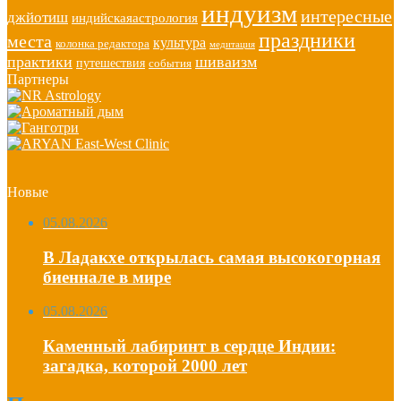
индуизм
интересные
джйотиш
индийскаяастрология
праздники
места
культура
колонка редактора
медитация
практики
шиваизм
путешествия
события
Партнеры
Новые
05.08.2026
В Ладакхе открылась самая высокогорная
биеннале в мире
05.08.2026
Каменный лабиринт в сердце Индии:
загадка, которой 2000 лет