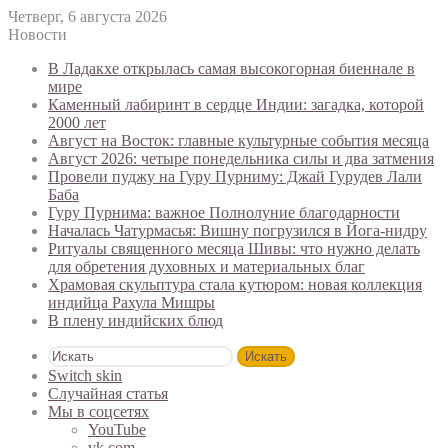
Четверг, 6 августа 2026
Новости
В Ладакхе открылась самая высокогорная биеннале в
мире
Каменный лабиринт в сердце Индии: загадка, которой
2000 лет
Август на Восток: главные культурные события месяца
Август 2026: четыре понедельника силы и два затмения
Провели пуджу на Гуру Пурниму: Джай Гурудев Лали
Баба
Гуру Пурнима: важное Полнолуние благодарности
Началась Чатурмасья: Вишну погрузился в Йога-нидру
Ритуалы священного месяца Шивы: что нужно делать
для обретения духовных и материальных благ
Храмовая скульптура стала кутюром: новая коллекция
индийца Рахула Мишры
В плену индийских блюд
Искать
Switch skin
Случайная статья
Мы в соцсетях
YouTube
vk.com