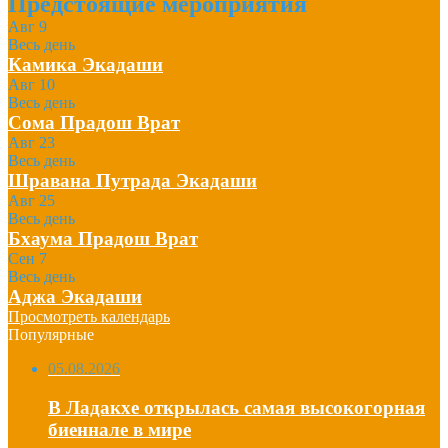
Предстоящие мероприятия
Авг
9
Весь день
Камика Экадаши
Авг
10
Весь день
Сома Прадош Врат
Авг
23
Весь день
Шравана Путрада Экадаши
Авг
25
Весь день
Бхаума Прадош Врат
Сен
7
Весь день
Аджа Экадаши
Просмотреть календарь
Популярные
05.08.2026
В Ладакхе открылась самая высокогорная
биеннале в мире