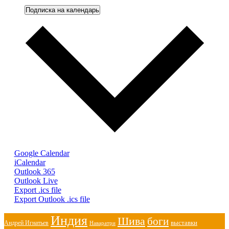
Подписка на календарь
Google Calendar
iCalendar
Outlook 365
Outlook Live
Export .ics file
Export Outlook .ics file
Индия
Шива
боги
выставки
Андрей Игнатьев
Наваратри