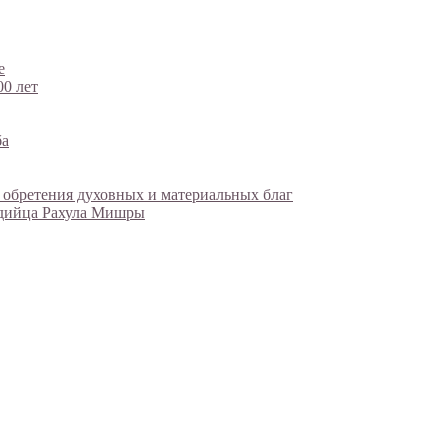
е
00 лет
ба
 обретения духовных и материальных благ
ндийца Рахула Мишры