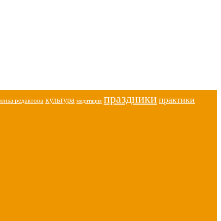
праздники
практики
культура
лонка редактора
медитация