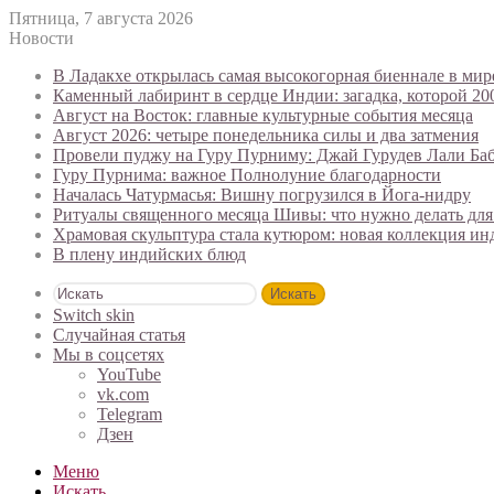
Пятница, 7 августа 2026
Новости
В Ладакхе открылась самая высокогорная биеннале в мир
Каменный лабиринт в сердце Индии: загадка, которой 20
Август на Восток: главные культурные события месяца
Август 2026: четыре понедельника силы и два затмения
Провели пуджу на Гуру Пурниму: Джай Гурудев Лали Ба
Гуру Пурнима: важное Полнолуние благодарности
Началась Чатурмасья: Вишну погрузился в Йога-нидру
Ритуалы священного месяца Шивы: что нужно делать для
Храмовая скульптура стала кутюром: новая коллекция и
В плену индийских блюд
Искать
Switch skin
Случайная статья
Мы в соцсетях
YouTube
vk.com
Telegram
Дзен
Меню
Искать