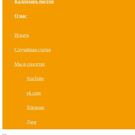
Календарь постов
О нас
Искать
Случайная статья
Мы в соцсетях
YouTube
vk.com
Telegram
Дзен