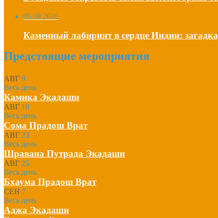
05.08.2026
Каменный лабиринт в сердце Индии: загадка,
Предстоящие мероприятия
АВГ
9
Весь день
Камика Экадаши
АВГ
10
Весь день
Сома Прадош Врат
АВГ
23
Весь день
Шравана Путрада Экадаши
АВГ
25
Весь день
Бхаума Прадош Врат
СЕН
7
Весь день
Аджа Экадаши