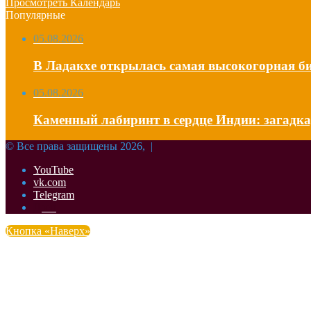
Просмотреть Календарь
Популярные
05.08.2026
В Ладакхе открылась самая высокогорная би
05.08.2026
Каменный лабиринт в сердце Индии: загадка,
© Все права защищены 2026, |
YouTube
vk.com
Telegram
Дзен
Кнопка «Наверх»