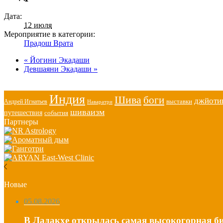
Дата:
12 июля
Мероприятие в категории:
Прадош Врата
«
Йогини Экадаши
Девшаяни Экадаши
»
Индия
Шива
боги
джйот
выставки
Андрей Игнатьев
Наваратри
шиваизм
путешествия
события
Партнеры
Новые
05.08.2026
В Ладакхе открылась самая высокогорная би