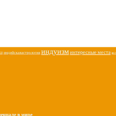
индуизм
интересные места
иш
индийскаяастрология
ко
еннале в мире