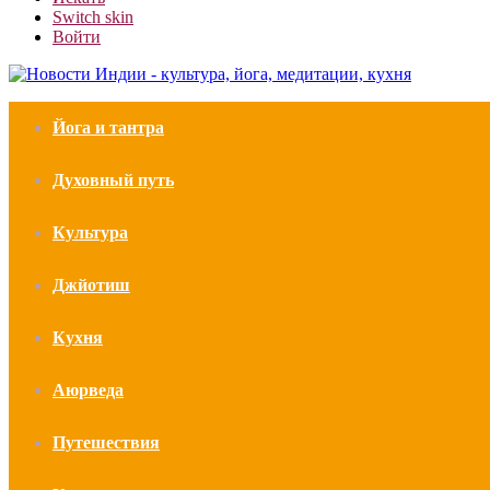
Switch skin
Войти
Йога и тантра
Духовный путь
Культура
Джйотиш
Кухня
Аюрведа
Путешествия