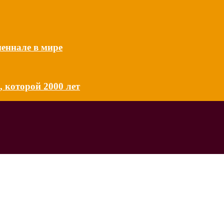
еннале в мире
 которой 2000 лет