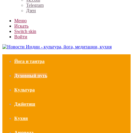
Telegram
Дзен
Меню
Искать
Switch skin
Войти
Йога и тантра
Духовный путь
Культура
Джйотиш
Кухня
Аюрведа