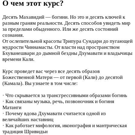
О чем этот курс?
Десять Махавидий — богини. Но это и десять ключей к
разным граням реальности. Десять способов увидеть мир
за пределами обыденного. Или же десять состояний
сознания.
От ослепительной красоты Трипура Сундари до пугающей
мудрости Чиннамасты. От власти над пространством
Бхуванешвари до дымной бездны Дхумавати и владычицы
времени Кали.
Курс проведет вас через все десять образов
Божественной Матери — от первой (Кали) до десятой
(Камала). Вы узнаете в том числе:
· Что скрывается за трансгрессивными образами богинь
· Как связаны музыка, речь, позвоночник и богиня
Матанги
· Почему вдова Дхумавати считается одной из
величайших наставниц
· Как работает мифология, иконография и мантрическая
традиция Шривидьи