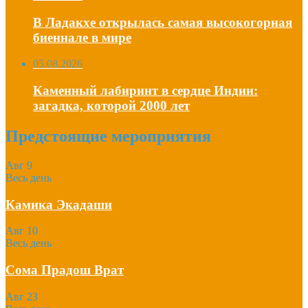
В Ладакхе открылась самая высокогорная
биеннале в мире
05.08.2026
Каменный лабиринт в сердце Индии:
загадка, которой 2000 лет
Предстоящие мероприятия
Авг
9
Весь день
Камика Экадаши
Авг
10
Весь день
Сома Прадош Врат
Авг
23