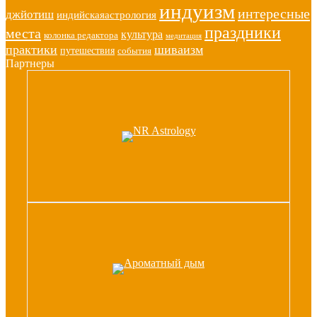
индуизм
интересные
джйотиш
индийскаяастрология
праздники
места
культура
колонка редактора
медитация
практики
шиваизм
путешествия
события
Партнеры