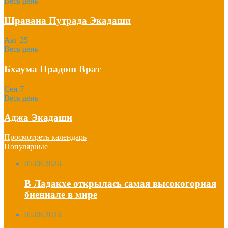
Весь день
Шравана Путрада Экадаши
Авг
25
Весь день
Бхаума Прадош Врат
Сен
7
Весь день
Аджа Экадаши
Просмотреть календарь
Популярные
05.08.2026
В Ладакхе открылась самая высокогорная
биеннале в мире
05.08.2026