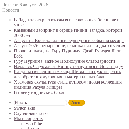
Четверг, 6 августа 2026
Новости
В Ладакхе открылась самая высокогорная биеннале в
мире
Каменный лабиринт в сердце Индии: загадка, которой
2000 лет
Август на Восток: главные культурные события месяца
Август 2026: четыре понедельника силы и два затмения
Провели пуджу на Гуру Пурниму: Джай Гурудев Лали
Баба
Гуру Пурнима: важное Полнолуние благодарности
Началась Чатурмасья: Вишну погрузился в Йога-нидру
Ритуалы священного месяца Шивы: что нужно делать
для обретения духовных и материальных благ
Храмовая скульптура стала кутюром: новая коллекция
индийца Рахула Мишры
В плену индийских блюд
Искать
Switch skin
Случайная статья
Мы в соцсетях
YouTube
vk.com