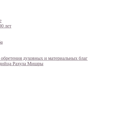
е
00 лет
ба
 обретения духовных и материальных благ
ндийца Рахула Мишры