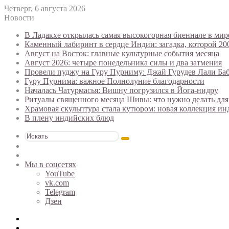
Четверг, 6 августа 2026
Новости
В Ладакхе открылась самая высокогорная биеннале в мир
Каменный лабиринт в сердце Индии: загадка, которой 20
Август на Восток: главные культурные события месяца
Август 2026: четыре понедельника силы и два затмения
Провели пуджу на Гуру Пурниму: Джай Гурудев Лали Ба
Гуру Пурнима: важное Полнолуние благодарности
Началась Чатурмасья: Вишну погрузился в Йога-нидру
Ритуалы священного месяца Шивы: что нужно делать для
Храмовая скульптура стала кутюром: новая коллекция и
В плену индийских блюд
Искать
Switch
skin
Случайная
статья
Мы в соцсетях
YouTube
vk.com
Telegram
Дзен
Меню
Искать