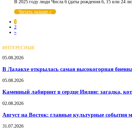
В 2025 году люди Числа 6 (даты рождения 6, 15 или 24 л
Читать дальше »
1
2
»
ИНТЕРЕСНЫЕ
В
05.08.2026
Ладакхе
открылась
В Ладакхе открылась самая высокогорная биенна
самая
высокогорная
Каменный
05.08.2026
биеннале
лабиринт
в
в
Каменный лабиринт в сердце Индии: загадка, кот
мире
сердце
Индии:
Август
02.08.2026
загадка,
на
которой
Восток:
Август на Восток: главные культурные события 
2000
главные
лет
культурные
Август
31.07.2026
события
2026: