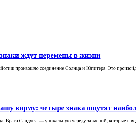
 знаки ждут перемены в жизни
Джйотиш произошло соединение Солнца и Юпитера. Это произой
вашу карму: четыре знака ощутят наибо
ода, Врата Сандхья, — уникальную череду затмений, которые 