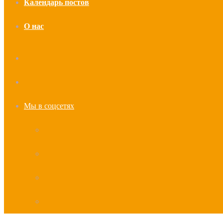
Календарь постов
О нас
Искать
Случайная
статья
Мы в соцсетях
YouTube
vk.com
Telegram
Дзен