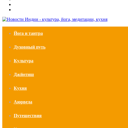
Switch
skin
Войти
Йога и тантра
Духовный путь
Культура
Джйотиш
Кухня
Аюрведа
Путешествия