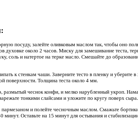
:
орную посуду, залейте оливковым маслом так, чтобы оно пол
ов духовке около 2 часов. Миску для замешивание теста, тер
ку, соль и натертое на терке масло. Смешайте до образован
пать к стенкам чаши. Заверните тесто в пленку и уберите в 
ой поверхности. Толщина теста около 4 мм.
, размытый чеснок конфи, и мелко нарубленный укроп. Нама
арежьте тонкими слайсами и уложите по кругу поверх сыра.
ь пармезаном и полейте чесночным маслом. Смажьте бортики
40 минут. Оставьте на 15 минут для остывания и стабилизаци