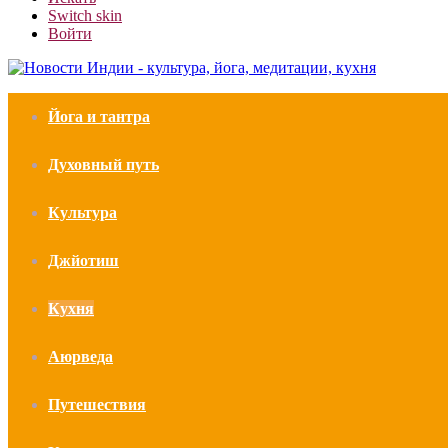
Switch skin
Войти
Йога и тантра
Духовный путь
Культура
Джйотиш
Кухня
Аюрведа
Путешествия