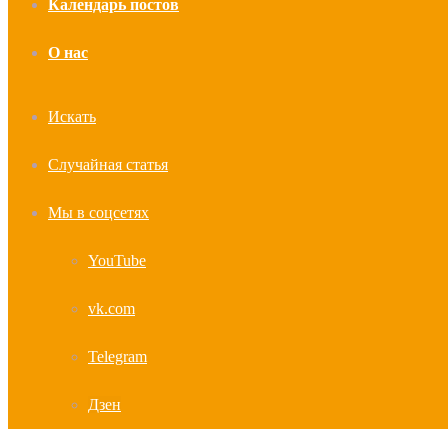
Календарь постов
О нас
Искать
Случайная статья
Мы в соцсетях
YouTube
vk.com
Telegram
Дзен