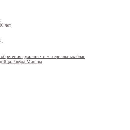
е
00 лет
ба
 обретения духовных и материальных благ
ндийца Рахула Мишры