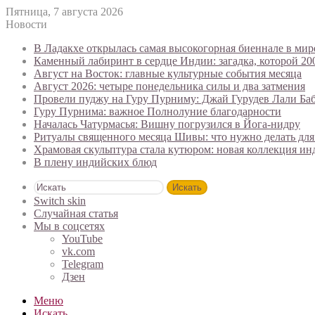
Пятница, 7 августа 2026
Новости
В Ладакхе открылась самая высокогорная биеннале в мир
Каменный лабиринт в сердце Индии: загадка, которой 20
Август на Восток: главные культурные события месяца
Август 2026: четыре понедельника силы и два затмения
Провели пуджу на Гуру Пурниму: Джай Гурудев Лали Ба
Гуру Пурнима: важное Полнолуние благодарности
Началась Чатурмасья: Вишну погрузился в Йога-нидру
Ритуалы священного месяца Шивы: что нужно делать для
Храмовая скульптура стала кутюром: новая коллекция и
В плену индийских блюд
Искать
Switch skin
Случайная статья
Мы в соцсетях
YouTube
vk.com
Telegram
Дзен
Меню
Искать