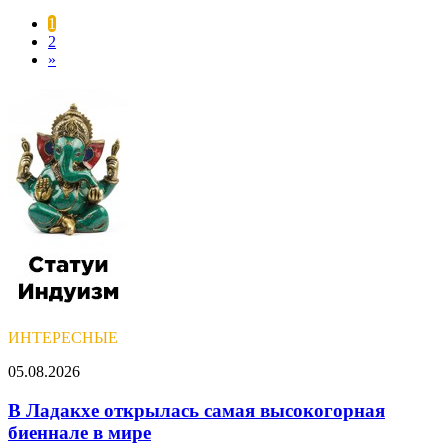
1
2
»
ИНТЕРЕСНЫЕ
В
05.08.2026
Ладакхе
открылась
В Ладакхе открылась самая высокогорная
самая
биеннале в мире
высокогорная