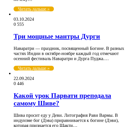
Читать дальше »
03.10.2024
0
555
Три мощные мантры Дурги
Наваратри — праздник, посвященный Богине. В разных
частях Индии в октябре-ноябре каждый год отмечают
осенний фестиваль Наваратри и Дурга Пуджа.…
Читать дальше »
22.09.2024
0
446
Какой урок Парвати преподала
самому Шиве?
Шива просит еду у Деви. Литография Рави Вармы. В
индуизме бог (Дэва) приравнивается к богине (Дэви),
которая признается его Шакти…