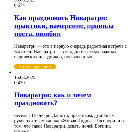
0
674
Как праздновать Наваратри:
практики, намерение, правила
поста, ошибки
Наваратри — это в первую очередь радостная встреча с
Богиней. Наваратри — это один из самых важных
ведических праздников, посвященных…
Читать дальше »
16.03.2025
0
430
Наваратри: как и зачем
праздновать?
Беседа с Шанкари Джйоти, практиком, духовным
руководителем канала «Живая Индия». Поговорили о
том, что такое Наваратри, девять ночей Богини,
почему…