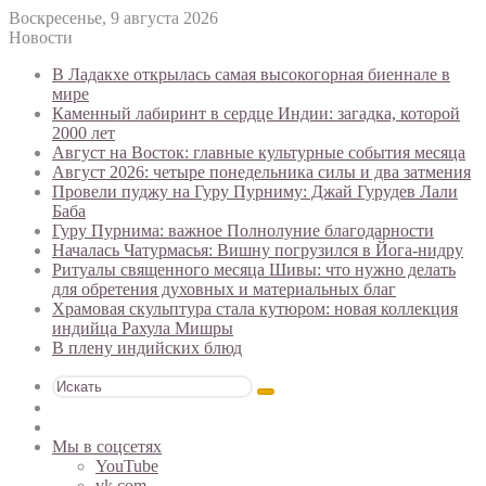
Воскресенье, 9 августа 2026
Новости
В Ладакхе открылась самая высокогорная биеннале в
мире
Каменный лабиринт в сердце Индии: загадка, которой
2000 лет
Август на Восток: главные культурные события месяца
Август 2026: четыре понедельника силы и два затмения
Провели пуджу на Гуру Пурниму: Джай Гурудев Лали
Баба
Гуру Пурнима: важное Полнолуние благодарности
Началась Чатурмасья: Вишну погрузился в Йога-нидру
Ритуалы священного месяца Шивы: что нужно делать
для обретения духовных и материальных благ
Храмовая скульптура стала кутюром: новая коллекция
индийца Рахула Мишры
В плену индийских блюд
Искать
Switch
skin
Случайная
статья
Мы в соцсетях
YouTube
vk.com