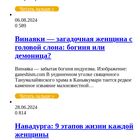
Читать дальше »
06.08.2024
0
589
Винаяки — загадочная женщина с
головой слона: богиня или
демоница?
Винаяка — забытая богиня индуизма. Изображение:
ganeshism.com В уединенном уголке священного
Танумалайянского храма в Каньякумари таится редкое
каменное изваяние малоизвестной…
Читать дальше »
28.06.2024
0
814
Навадурга: 9 этапов жизни каждой
женщины