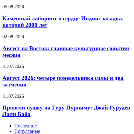
биеннале
Каменный
05.08.2026
в
лабиринт
мире
в
Каменный лабиринт в сердце Индии: загадка,
сердце
которой 2000 лет
Индии:
загадка,
Август
02.08.2026
которой
на
2000
Восток:
Август на Восток: главные культурные события
лет
главные
месяца
культурные
события
Август
31.07.2026
месяца
2026:
четыре
Август 2026: четыре понедельника силы и два
понедельника
затмения
силы
и
Провели
31.07.2026
два
пуджу
затмения
на
Провели пуджу на Гуру Пурниму: Джай Гурудев
Гуру
Лали Баба
Пурниму:
Джай
Последние
Гурудев
Популярные
Лали