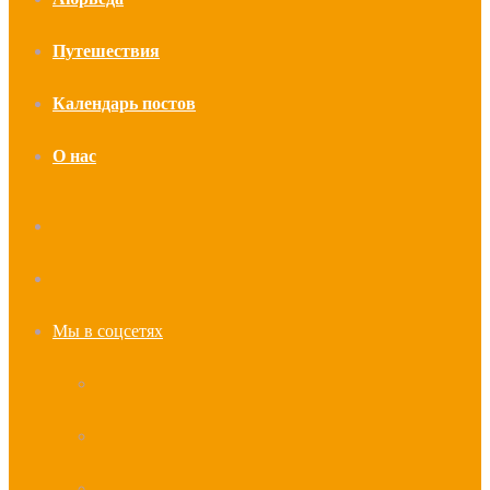
Путешествия
Календарь постов
О нас
Искать
Случайная
статья
Мы в соцсетях
YouTube
vk.com
Telegram