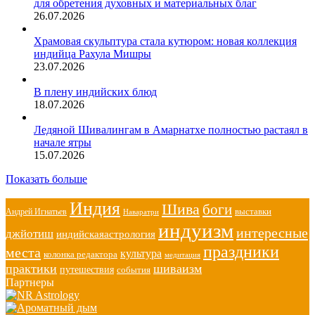
для обретения духовных и материальных благ
26.07.2026
Храмовая скульптура стала кутюром: новая коллекция
индийца Рахула Мишры
23.07.2026
В плену индийских блюд
18.07.2026
Ледяной Шивалингам в Амарнатхе полностью растаял в
начале ятры
15.07.2026
Показать больше
Индия
Шива
боги
выставки
Андрей Игнатьев
Наваратри
индуизм
интересные
джйотиш
индийскаяастрология
праздники
места
культура
колонка редактора
медитация
практики
шиваизм
путешествия
события
Партнеры