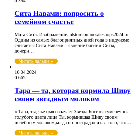
0
394
Сита Навами: попросить о
семейном счастье
Мата Сита. Изображение: nlstore.onlinesaleshops2024.ru
Одним из самых благоприятных дней года в индуизме
считается Сита Навами – явление богини Ситы,
дочери…
Читать дальше »
16.04.2024
0
665
Тара — та, которая кормила Шиву
своим звездным молоком
« Тара, ты, чье имя означает Звезда.Богиня сумеречно-
голубого цвета лица.Ты, кормившая Шиву своим
целебным молоком,когда он пострадал из-за того, что…
Читать дальше »