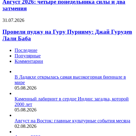
четыре
Август 2026: четыре понедельника силы и два
понедельника
затмения
силы
и
Провели
31.07.2026
два
пуджу
затмения
на
Провели пуджу на Гуру Пурниму: Джай Гурудев
Гуру
Лали Баба
Пурниму:
Джай
Последние
Гурудев
Популярные
Лали
Комментарии
Баба
В Ладакхе открылась самая высокогорная биеннале в
мире
05.08.2026
Каменный лабиринт в сердце Индии: загадка, которой
2000 лет
05.08.2026
Август на Восток: главные культурные события месяца
02.08.2026