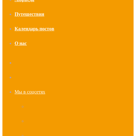
Путешествия
Календарь постов
О нас
Искать
Случайная
статья
Мы в соцсетях
YouTube
vk.com
Telegram