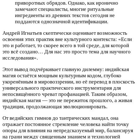
приворотных обрядов. Однако, как иронично
замечают специалисты, многие ритуальные
ингредиенты из древних текстов сегодня не
поддаются однозначной идентификации.
Андрей Игнатьев скептически оценивает возможность
освоения этих практик вне культурного контекста: «Если
это и работает, то скорее всего в той среде, для которой
это всё создано… Для нас это просто тема для научного
исследования».
Этот вывод подчёркивает главную дилемму: индийская
магия остаётся мощным культурным кодом, глубоко
укоренённым в мировоззрении, но её перевод в плоскость
универсального практического инструментария для
непосвящённого чреват профанацией. Таким образом,
индийская магия — это не пережиток прошлого, а живая
традиция, продолжающая эволюционировать.
От ведийских гимнов до тантрических мандал, она
отражает постоянное стремление человека найти точку
опоры для влияния на непредсказуемый мир, балансируя
на грани между священным знанием и технологией