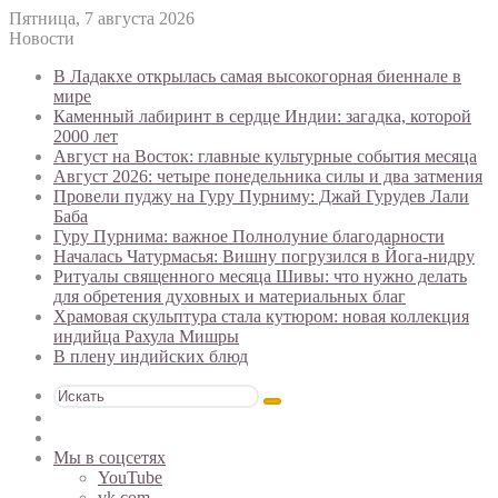
Пятница, 7 августа 2026
Новости
В Ладакхе открылась самая высокогорная биеннале в
мире
Каменный лабиринт в сердце Индии: загадка, которой
2000 лет
Август на Восток: главные культурные события месяца
Август 2026: четыре понедельника силы и два затмения
Провели пуджу на Гуру Пурниму: Джай Гурудев Лали
Баба
Гуру Пурнима: важное Полнолуние благодарности
Началась Чатурмасья: Вишну погрузился в Йога-нидру
Ритуалы священного месяца Шивы: что нужно делать
для обретения духовных и материальных благ
Храмовая скульптура стала кутюром: новая коллекция
индийца Рахула Мишры
В плену индийских блюд
Искать
Switch
skin
Случайная
статья
Мы в соцсетях
YouTube
vk.com