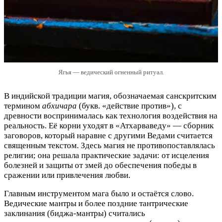
Ягья — ведический огненный ритуал.
В индийской традиции магия, обозначаемая санскритским
термином
абхичара
(букв. «действие против»), с
древности воспринималась как технология воздействия на
реальность. Её корни уходят в «Атхарваведу» — сборник
заговоров, который наравне с другими Ведами считается
священным текстом. Здесь магия не противопоставлялась
религии; она решала практические задачи: от исцеления
болезней и защиты от змей до обеспечения победы в
сражении или привлечения любви.
Главным инструментом мага было и остаётся слово.
Ведические мантры и более поздние тантрические
заклинания (биджа-мантры) считались