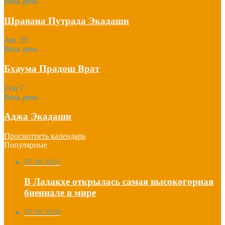
Весь день
Шравана Путрада Экадаши
Авг
25
Весь день
Бхаума Прадош Врат
Сен
7
Весь день
Аджа Экадаши
Просмотреть календарь
Популярные
05.08.2026
В Ладакхе открылась самая высокогорная
биеннале в мире
05.08.2026