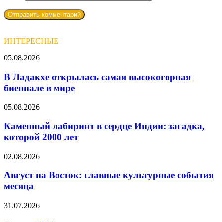
ИНТЕРЕСНЫЕ
В
05.08.2026
Ладакхе
открылась
В Ладакхе открылась самая высокогорная
самая
биеннале в мире
высокогорная
биеннале
Каменный
05.08.2026
в
лабиринт
мире
в
Каменный лабиринт в сердце Индии: загадка,
сердце
которой 2000 лет
Индии:
загадка,
Август
02.08.2026
которой
на
2000
Восток:
Август на Восток: главные культурные события
лет
главные
месяца
культурные
события
Август
31.07.2026
месяца
2026: