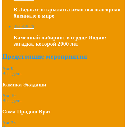
В Ладакхе открылась самая высокогорная
биеннале в мире
05.08.2026
Каменный лабиринт в сердце Индии:
загадка, которой 2000 лет
Предстоящие мероприятия
Авг
9
Весь день
Камика Экадаши
Авг
10
Весь день
Сома Прадош Врат
Авг
23