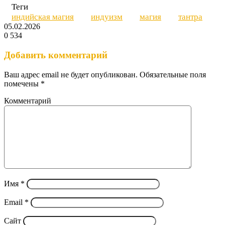
Теги
индийская магия
индуизм
магия
тантра
05.02.2026
0
534
Вконтакте
Одноклассники
WhatsApp
Telegram
Viber
Поделиться
Печатать
через
Добавить комментарий
электронную
почту
Ваш адрес email не будет опубликован.
Обязательные поля
помечены
*
Комментарий
Имя
*
Email
*
Сайт