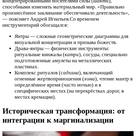
концентрированными носителями силы (
шакти
),
способными изменять материальный мир. «Правильно
произнесённое заклинание обеспечивало деятельность»,
— поясняет Андрей Игнатьев.Со временем
инструментарий обогащался:
Янтры — сложные геометрические диаграммы для
визуальной концентрации и призыва божеств.
Драва-янтры — физические инструменты:
ритуальные кинжалы (
катри
), сосуды, специально
подготовленные амулеты на металлических
пластинах.
Комплекс ритуалов (
садхана
), включающий
огненные жертвоприношения (
хома
), чтение мантр в
определённое время (часто ночью) и в
специфических местах (на перекрёстках дорог, в
местах кремации).
Историческая трансформация: от
интеграции к маргинализации