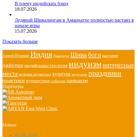
В плену индийских блюд
18.07.2026
Ледяной Шивалингам в Амарнатхе полностью растаял в
начале ятры
15.07.2026
Показать больше
Индия
Шива
боги
выставки
Андрей Игнатьев
Наваратри
индуизм
интересные
джйотиш
индийскаяастрология
праздники
места
культура
колонка редактора
медитация
практики
шиваизм
путешествия
события
Партнеры
Новые
05.08.2026