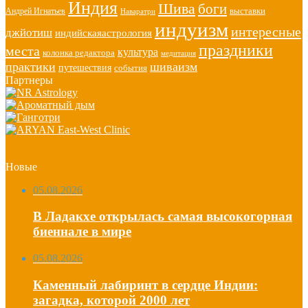
Индия
Шива
боги
выставки
Андрей Игнатьев
Наваратри
индуизм
интересные
джйотиш
индийскаяастрология
праздники
места
культура
колонка редактора
медитация
практики
шиваизм
путешествия
события
Партнеры
Новые
05.08.2026
В Ладакхе открылась самая высокогорная
биеннале в мире
05.08.2026
Каменный лабиринт в сердце Индии:
загадка, которой 2000 лет