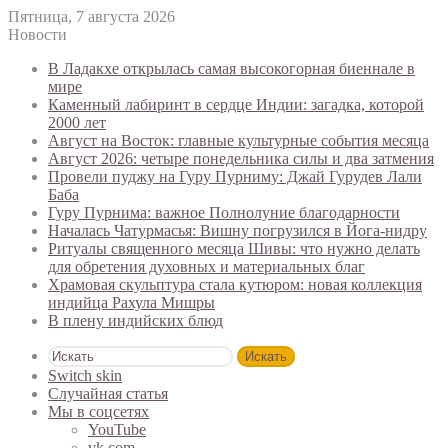
Пятница, 7 августа 2026
Новости
В Ладакхе открылась самая высокогорная биеннале в
мире
Каменный лабиринт в сердце Индии: загадка, которой
2000 лет
Август на Восток: главные культурные события месяца
Август 2026: четыре понедельника силы и два затмения
Провели пуджу на Гуру Пурниму: Джай Гурудев Лали
Баба
Гуру Пурнима: важное Полнолуние благодарности
Началась Чатурмасья: Вишну погрузился в Йога-нидру
Ритуалы священного месяца Шивы: что нужно делать
для обретения духовных и материальных благ
Храмовая скульптура стала кутюром: новая коллекция
индийца Рахула Мишры
В плену индийских блюд
Искать
Switch skin
Случайная статья
Мы в соцсетях
YouTube
vk.com