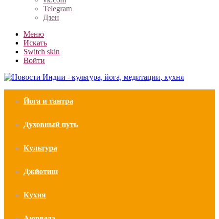
Telegram
Дзен
Меню
Искать
Switch skin
Войти
Йога и тантра
Духовный путь
Культура
Джйотиш
Кухня
Аюрведа