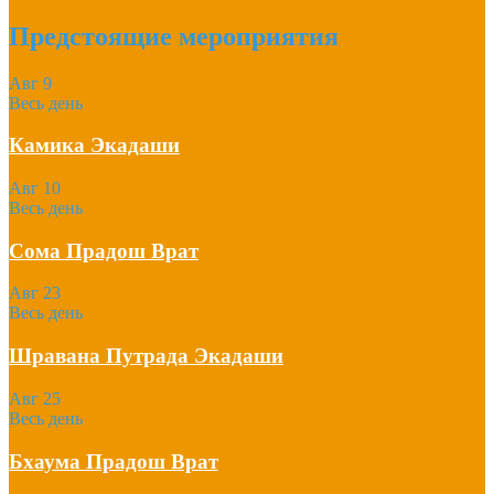
Предстоящие мероприятия
Авг
9
Весь день
Камика Экадаши
Авг
10
Весь день
Сома Прадош Врат
Авг
23
Весь день
Шравана Путрада Экадаши
Авг
25
Весь день
Бхаума Прадош Врат