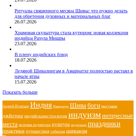
Ритуалы священного месяца Шивы: что нужно делать
для обретения духовных и материальных благ
26.07.2026
Храмовая скульптура стала кутюром: новая коллекция
индийца Рахула Мишры
23.07.2026
В плену индийских блюд
18.07.2026
Ледяной Шивалингам в Амарнатхе полностью растаял в
начале ятры
15.07.2026
Показать больше
Индия
Шива
боги
выставки
Андрей Игнатьев
Наваратри
индуизм
интересные
джйотиш
индийскаяастрология
праздники
места
культура
колонка редактора
медитация
практики
шиваизм
путешествия
события