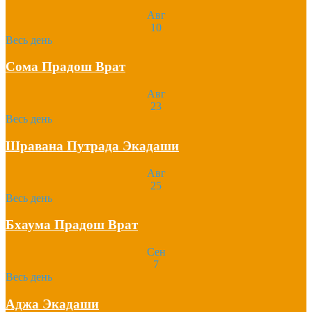
Авг
10
Весь день
Сома Прадош Врат
Авг
23
Весь день
Шравана Путрада Экадаши
Авг
25
Весь день
Бхаума Прадош Врат
Сен
7
Весь день
Аджа Экадаши