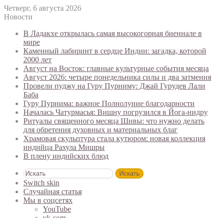
Четверг, 6 августа 2026
Новости
В Ладакхе открылась самая высокогорная биеннале в
мире
Каменный лабиринт в сердце Индии: загадка, которой
2000 лет
Август на Восток: главные культурные события месяца
Август 2026: четыре понедельника силы и два затмения
Провели пуджу на Гуру Пурниму: Джай Гурудев Лали
Баба
Гуру Пурнима: важное Полнолуние благодарности
Началась Чатурмасья: Вишну погрузился в Йога-нидру
Ритуалы священного месяца Шивы: что нужно делать
для обретения духовных и материальных благ
Храмовая скульптура стала кутюром: новая коллекция
индийца Рахула Мишры
В плену индийских блюд
Искать
Switch skin
Случайная статья
Мы в соцсетях
YouTube
vk.com