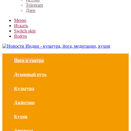
Telegram
Дзен
Меню
Искать
Switch skin
Войти
Йога и тантра
Духовный путь
Культура
Джйотиш
Кухня
Аюрведа