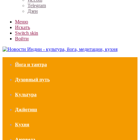
Telegram
Дзен
Меню
Искать
Switch skin
Войти
Йога и тантра
Духовный путь
Культура
Джйотиш
Кухня
Аюрведа