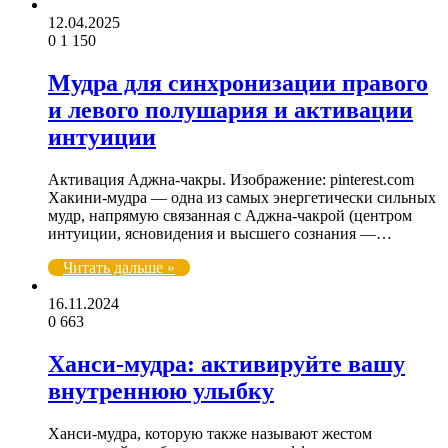
12.04.2025
0
1 150
Мудра для синхронизации правого
и левого полушария и активации
интуиции
Активация Аджна-чакры. Изображение: pinterest.com
Хакини-мудра — одна из самых энергетически сильных
мудр, напрямую связанная с Аджна-чакрой (центром
интуиции, ясновидения и высшего сознания —…
Читать дальше »
16.11.2024
0
663
Ханси-мудра: активируйте вашу
внутреннюю улыбку
Ханси-мудра, которую также называют жестом