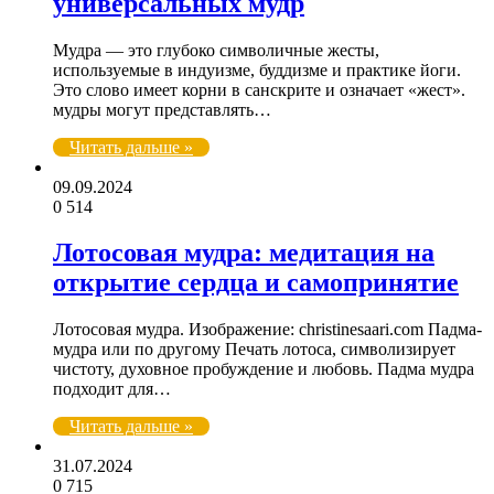
универсальных мудр
Мудра — это глубоко символичные жесты,
используемые в индуизме, буддизме и практике йоги.
Это слово имеет корни в санскрите и означает «жест».
мудры могут представлять…
Читать дальше »
09.09.2024
0
514
Лотосовая мудра: медитация на
открытие сердца и самопринятие
Лотосовая мудра. Изображение: christinesaari.com Падма-
мудра или по другому Печать лотоса, символизирует
чистоту, духовное пробуждение и любовь. Падма мудра
подходит для…
Читать дальше »
31.07.2024
0
715