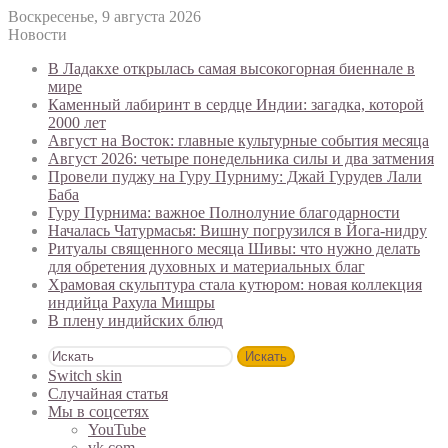
Воскресенье, 9 августа 2026
Новости
В Ладакхе открылась самая высокогорная биеннале в
мире
Каменный лабиринт в сердце Индии: загадка, которой
2000 лет
Август на Восток: главные культурные события месяца
Август 2026: четыре понедельника силы и два затмения
Провели пуджу на Гуру Пурниму: Джай Гурудев Лали
Баба
Гуру Пурнима: важное Полнолуние благодарности
Началась Чатурмасья: Вишну погрузился в Йога-нидру
Ритуалы священного месяца Шивы: что нужно делать
для обретения духовных и материальных благ
Храмовая скульптура стала кутюром: новая коллекция
индийца Рахула Мишры
В плену индийских блюд
Искать
Switch skin
Случайная статья
Мы в соцсетях
YouTube
vk.com