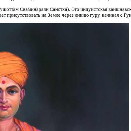
ушоттам Сваминараян Санстха). Это индуистская вайшнавск
ет присутствовать на Земле через линию гуру, начиная с Гу