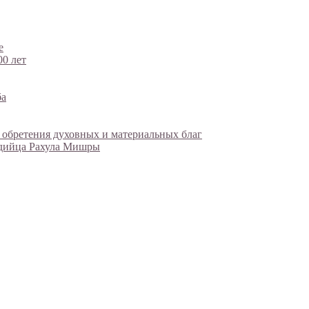
е
00 лет
ба
 обретения духовных и материальных благ
ндийца Рахула Мишры