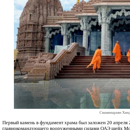
Сваминараян Хинд
Первый камень в фундамент храма был заложен 20 апреля 2
главнокомандующего вооруженными силами ОАЭ шейх Мохам