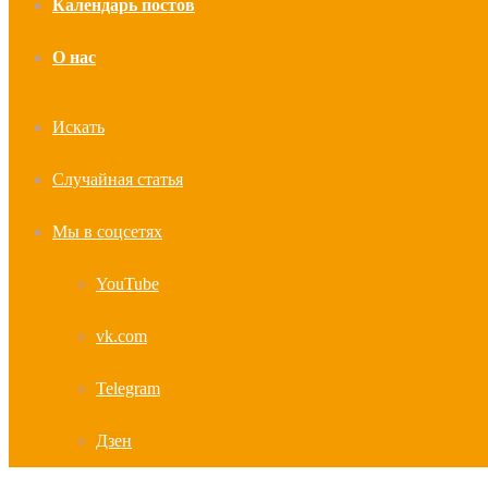
Календарь постов
О нас
Искать
Случайная статья
Мы в соцсетях
YouTube
vk.com
Telegram
Дзен