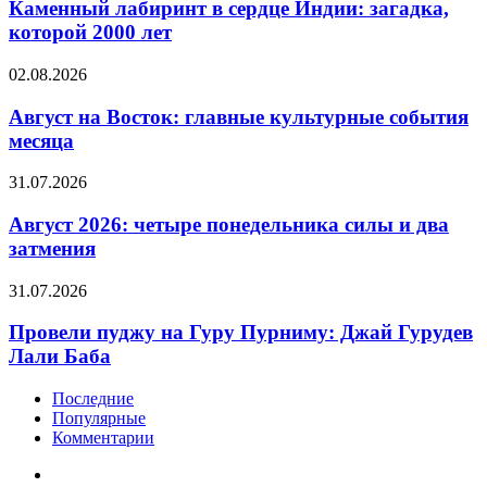
в
Каменный лабиринт в сердце Индии: загадка,
сердце
которой 2000 лет
Индии:
загадка,
Август
02.08.2026
которой
на
2000
Восток:
Август на Восток: главные культурные события
лет
главные
месяца
культурные
события
Август
31.07.2026
месяца
2026:
четыре
Август 2026: четыре понедельника силы и два
понедельника
затмения
силы
и
Провели
31.07.2026
два
пуджу
затмения
на
Провели пуджу на Гуру Пурниму: Джай Гурудев
Гуру
Лали Баба
Пурниму:
Джай
Последние
Гурудев
Популярные
Лали
Комментарии
Баба