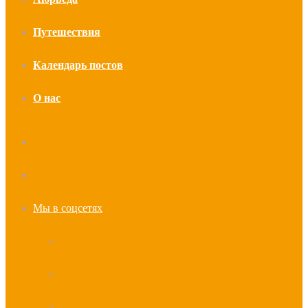
Путешествия
Календарь постов
О нас
Искать
Случайная
статья
Мы в соцсетях
YouTube
vk.com
Telegram