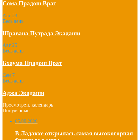
Сома Прадош Врат
Авг
23
Весь день
Шравана Путрада Экадаши
Авг
25
Весь день
Бхаума Прадош Врат
Сен
7
Весь день
Аджа Экадаши
Просмотреть календарь
Популярные
05.08.2026
В Ладакхе открылась самая высокогорная