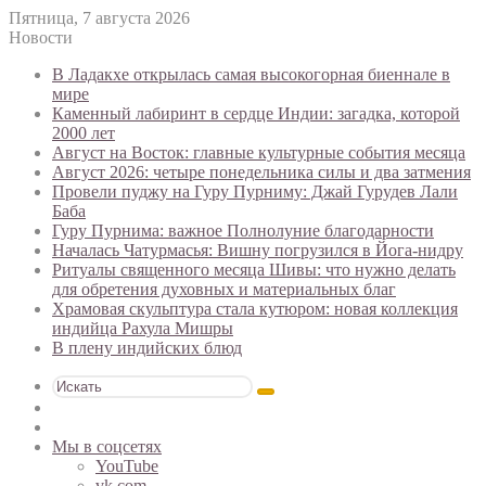
Пятница, 7 августа 2026
Новости
В Ладакхе открылась самая высокогорная биеннале в
мире
Каменный лабиринт в сердце Индии: загадка, которой
2000 лет
Август на Восток: главные культурные события месяца
Август 2026: четыре понедельника силы и два затмения
Провели пуджу на Гуру Пурниму: Джай Гурудев Лали
Баба
Гуру Пурнима: важное Полнолуние благодарности
Началась Чатурмасья: Вишну погрузился в Йога-нидру
Ритуалы священного месяца Шивы: что нужно делать
для обретения духовных и материальных благ
Храмовая скульптура стала кутюром: новая коллекция
индийца Рахула Мишры
В плену индийских блюд
Искать
Switch
skin
Случайная
статья
Мы в соцсетях
YouTube
vk.com