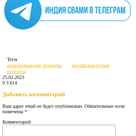
Теги
вегетарианские рецепты
индийская кухня
рецепты
25.02.2023
0
3 614
Вконтакте
Одноклассники
WhatsApp
Telegram
Viber
Поделиться
Печатать
через
Добавить комментарий
электронную
почту
Ваш адрес email не будет опубликован.
Обязательные поля
помечены
*
Комментарий