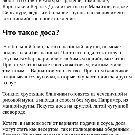
любят и готовят в Андхра-Прадеше, Тамилнаде,
Карнатаке и Керале. Доса известна и в Малайзии, и даже
Сингапуре, ведь там большие группы населения имеют
южноиндийское происхождение.
Что такое доса?
Это большой блин, часто с начинкой внутри, но может
подаваться и без начинки. Часто его подают к столу с
соусом самбар, кари, или с любимым индийцами чатни.
При этом чатни может быть кокосовым, мятным, чили,
томатным… Вариантов множество.
При этом блинчиков
отщипываются кусочки, которые окунают один за другим
в соус.
Тонкие, хрустящие блинчики готовятся из чечевичной и
рисовой муки, а иногда и совсем без муки. Например, из
манной крупы. Пекутся доса на круглой, литой чугунной
сковороде.
Кстати, в зависимости от варианта подачи и соуса, доса
могут стать как десертом, так и полноценным обеденным