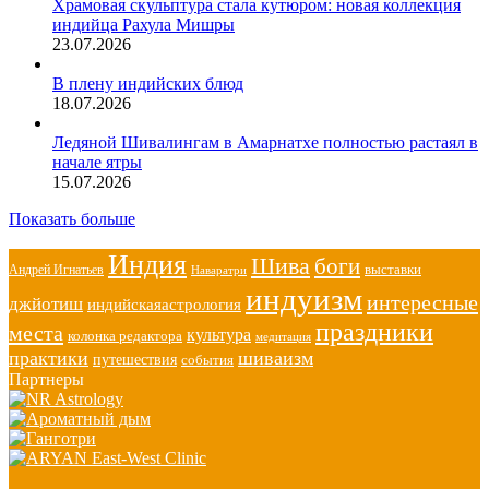
Храмовая скульптура стала кутюром: новая коллекция
индийца Рахула Мишры
23.07.2026
В плену индийских блюд
18.07.2026
Ледяной Шивалингам в Амарнатхе полностью растаял в
начале ятры
15.07.2026
Показать больше
Индия
Шива
боги
выставки
Андрей Игнатьев
Наваратри
индуизм
интересные
джйотиш
индийскаяастрология
праздники
места
культура
колонка редактора
медитация
практики
шиваизм
путешествия
события
Партнеры