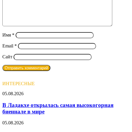
Имя
*
Email
*
Сайт
ИНТЕРЕСНЫЕ
В
05.08.2026
Ладакхе
открылась
В Ладакхе открылась самая высокогорная
самая
биеннале в мире
высокогорная
биеннале
Каменный
05.08.2026
в
лабиринт
мире